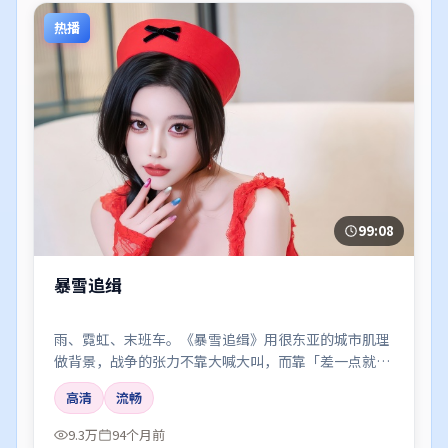
热播
99:08
暴雪追缉
雨、霓虹、末班车。《暴雪追缉》用很东亚的城市肌理
做背景，战争的张力不靠大喊大叫，而靠「差一点就说
出口」的沉默。
高清
流畅
9.3万
94个月前