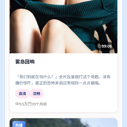
99:06
雾岛回响
「我们到底在怕什么？」全片反复敲打这个母题。没有
廉价惊吓，真正的恐怖来自日常规则一点点崩塌。
高清
流畅
9.5万
39个月前
热播