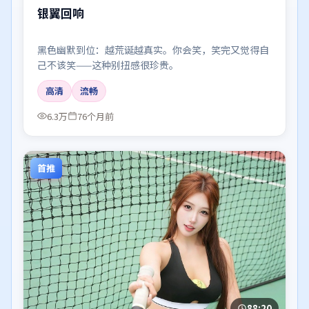
银翼回响
黑色幽默到位：越荒诞越真实。你会笑，笑完又觉得自
己不该笑——这种别扭感很珍贵。
高清
流畅
6.3万
76个月前
首推
88:20