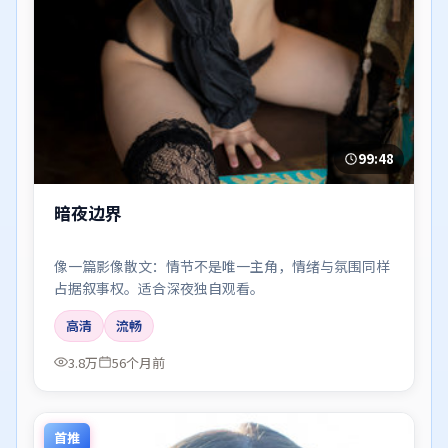
99:48
暗夜边界
像一篇影像散文：情节不是唯一主角，情绪与氛围同样
占据叙事权。适合深夜独自观看。
高清
流畅
3.8万
56个月前
首推