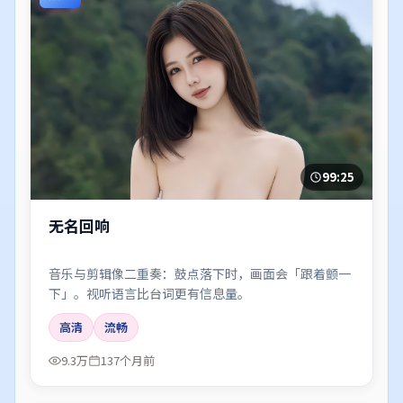
99:25
无名回响
音乐与剪辑像二重奏：鼓点落下时，画面会「跟着颤一
下」。视听语言比台词更有信息量。
高清
流畅
9.3万
137个月前