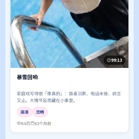
99:13
暴雪回响
家庭戏写得很「像真的」：饭桌沉默、电话未接、欲言
又止。大情节反而藏在小事里。
高清
流畅
8.8万
62个月前