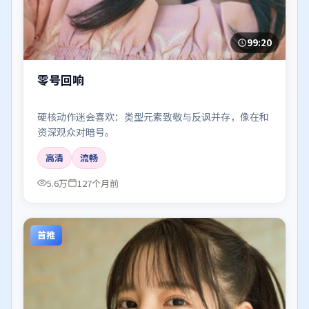
99:20
零号回响
硬核动作迷会喜欢：类型元素致敬与反讽并存，像在和
资深观众对暗号。
高清
流畅
5.6万
127个月前
首推