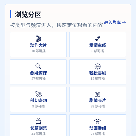
浏览分区
进入片库 →
按类型与频道进入，快速定位想看的内容
🎬
💕
动作大片
爱情主线
10
部可播
6
部可播
🔍
😄
悬疑惊悚
轻松喜剧
27
部可播
12
部可播
🚀
📖
科幻奇想
剧情长片
9
部可播
28
部可播
📺
🎌
长篇剧集
动画番组
33
部可播
27
部可播