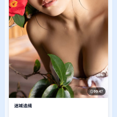
99:47
迷城追缉