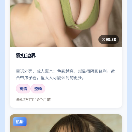
99:30
霓虹边界
童话外壳，成人寓言：色彩越亮，越显得阴影锋利。适
合带孩子看，但大人可能读到的更多。
高清
流畅
9.2万
118个月前
热播