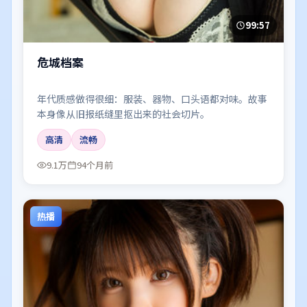
99:57
危城档案
年代质感做得很细：服装、器物、口头语都对味。故事
本身像从旧报纸缝里抠出来的社会切片。
高清
流畅
9.1万
94个月前
热播