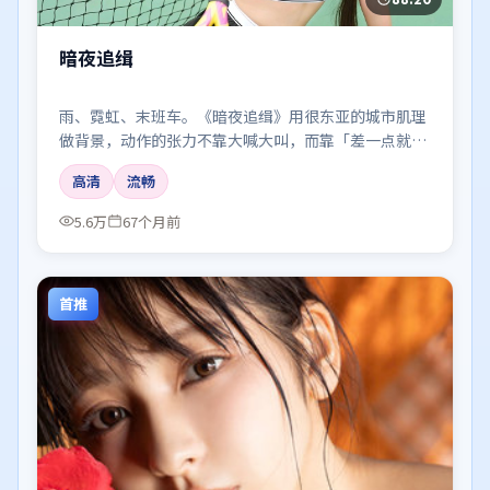
暗夜追缉
雨、霓虹、末班车。《暗夜追缉》用很东亚的城市肌理
做背景，动作的张力不靠大喊大叫，而靠「差一点就说
出口」的沉默。
高清
流畅
5.6万
67个月前
首推